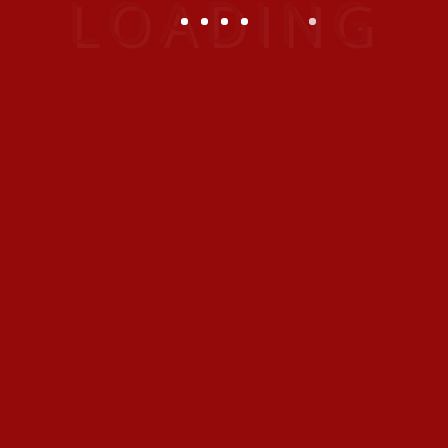
Posted In:
Exoitic
Outdoor
Travel
10 Best Places
11
Gallery
admin
2
Jun
2014
Sed quam nisl, commodo
in interdum sit amet,
molestie vehicula erat.
Vestibulum ultrices, sem
vitae congue viverra,
ligula lorem faucibus
dolor, id tristique libero...